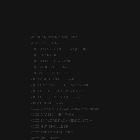
#8 DUCK BOOK SHOULDER
#10 DUCK DAILY TOTE
70D BLOOM SHOULDER QUILTING
70D DAY PACK
70D ELLIPSE HIP PACK
70D SQUEEZE SLING
70D VAIL SILVER
210D ADDITION HIP PACK
210D DAY PACK TIPI BLACK NAME
210D DOUBLE ZIP PACK PACK
210D EFFECTIVE SHOULDER
210D PINION POUCH
420D COMMUTE PACK GOLD FASTENER
420D DIVISION HIP PACK
420D EXPLORE PACK KIDS CUSTOM
420D HUT SHOULDER
420D SPRED SHOULDER
420D VELL TOTE