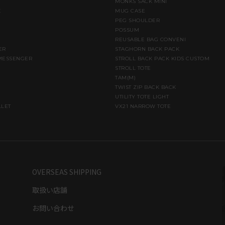
MONKS SACK MINI
K
MUG CASE
PEG SHOULDER
POSSUM
REUSABLE BAG CONVENI
ER
STAGHORN BACK PACK
MESSENGER
STROLL BACK PACK KIDS CUSTOM
STROLL TOTE
TAM(M)
TWIST ZIP BACK BACK
UTILITY TOTE LIGHT
LLET
VX21 NARROW TOTE
OVERSEAS SHIPPING
取扱い店舗
お問い合わせ