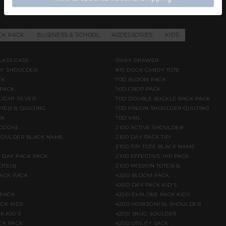
CK PACK
BUSINESS & SCHOOL
ACCESSORIES
KIDS
LASS CASE
3WAY DRAWER
DY SHOULDER
#10 DUCK CANDY TOTE
CK
70D BLOOM PACK
PACK
70D CROP PACK
LIGHT SILVER
70D DOUBLE BUCKLE BACK PACK
TE(XS) QUILTING
70D PINION SHOULDER QUILTING
CK
70D VAIL
ACOCHE
210D ACTIVE SHOULDER
HOULDER BLACK NAME
210D DAY PACK TIPI
210D TIPI TOTE BLACK NAME
E DAY PACK PACK
210D EFFECTIVE HIP PACK
OTE(S)
210D MISSION TOTE(XS)
BACK PACK
420D BLOOM PACK
420D DAY PACK KID'S
 PACK
420D EXPLORE PACK KIDS
CK KIDS
420D HORIZONTAL SHOULDER
K KID'S
420D SNUG SOULDER
CK PACK
420D UTILITY SACK