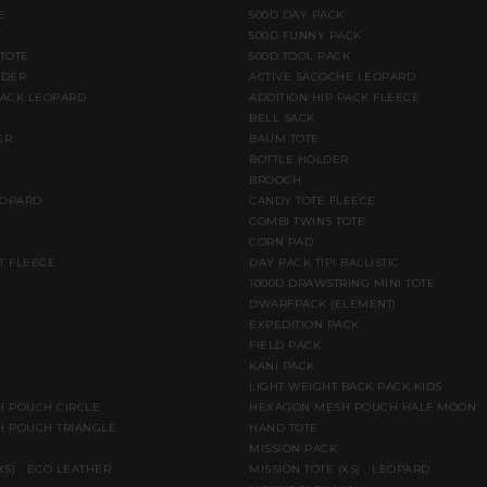
E
500D DAY PACK
500D FUNNY PACK
 TOTE
500D TOOL PACK
LDER
ACTIVE SACOCHE LEOPARD
PACK LEOPARD
ADDITION HIP PACK FLEECE
BELL SACK
ER
BAUM TOTE
BOTTLE HOLDER
BROOCH
EOPARD
CANDY TOTE FLEECE
COMBI TWINS TOTE
CORN PAD
T FLEECE
DAY PACK TIPI BALLISTIC
1000D DRAWSTRING MINI TOTE
DWARFPACK (ELEMENT)
E
EXPEDITION PACK
FIELD PACK
KANI PACK
LIGHT WEIGHT BACK PACK KIDS
 POUCH CIRCLE
HEXAGON MESH POUCH HALF MOON
 POUCH TRIANGLE
HAND TOTE
MISSION PACK
(XS) ECO LEATHER
MISSION TOTE (XS) LEOPARD