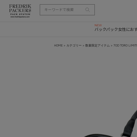
バックパック
女性にお
HOME
>
カテゴリー
>
数量限定アイテム
> 70D TORO LIMI