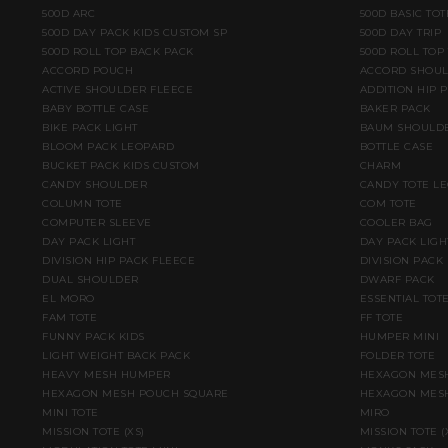
500D ARC
500D BASIC TOT
500D DAY PACK KIDS CUSTOM SP
500D DAY TRIP
500D ROLL TOP BACK PACK
500D ROLL TOP
ACCORD POUCH
ACCORD SHOU
ACTIVE SHOULDER FLEECE
ADDITION HIP 
BABY BOTTLE CASE
BAKER PACK
BIKE PACK LIGHT
BAUM SHOULD
BLOOM PACK LEOPARD
BOTTLE CASE
BUCKET PACK KIDS CUSTOM
CHARM
CANDY SHOULDER
CANDY TOTE L
COLUMN TOTE
COM TOTE
COMPUTER SLEEVE
COOLER BAG
DAY PACK LIGHT
DAY PACK LIGH
DIVISION HIP PACK FLEECE
DIVISION PACK
DUAL SHOULDER
DWARF PACK
EL MORO
ESSENTIAL TOT
FAM TOTE
FF TOTE
FUNNY PACK KIDS
HUMPER MINI
LIGHT WEIGHT BACK PACK
FOLDER TOTE
HEAVY MESH HUMPER
HEXAGON MESH
HEXAGON MESH POUCH SQUARE
HEXAGON MESH
MINI TOTE
MIRO
MISSION TOTE (XS)
MISSION TOTE 