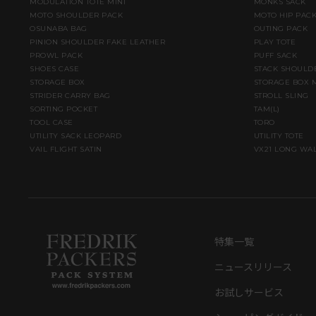
MODULATION TOTE MINI
MONKS SACK
MOTO SHOULDER PACK
MOTO HIP PAC
OSUNABA BAG
OUTING PACK
PINION SHOULDER FAKE LEATHER
PLAY TOTE
PROWL PACK
PUFF SACK
SHOES CASE
STACK SHOULD
STORAGE BOX
STORAGE BOX 
STRIDER CARRY BAG
STROLL SLING
SORTING POCKET
TAM(L)
TOOL CASE
TORO
UTILITY SACK LEOPARD
UTILITY TOTE
VAIL FLIGHT SATIN
VX21 LONG WA
特集一覧
ニュースリリース
お試しサービス