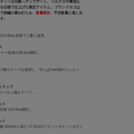
ティーな印象へアップデート。 ベルクロや裏地な
る仕様で仕上げた限定アイテム。 ブランドロゴは
で刺繍の重ね打ちを。
数量限定
、予定数量に達し次
す。
OP NYLONを表裏で二重に使用。
ス
ナー使用の39.0cm開口。
ーブ織りテープを使用し、中には7mm厚のフェルト
ストラップ
ートベルト織りテープ。
ケット
仕様で24.0cm開口。
ケット
20.0cm x 高さ 17.5cmのフラットポケットを2つ