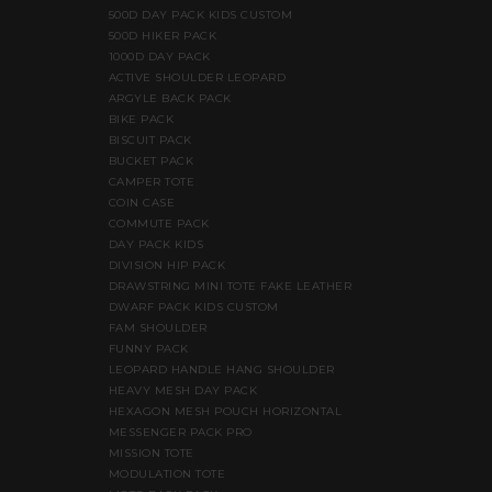
500D DAY PACK KIDS CUSTOM
500D HIKER PACK
1000D DAY PACK
ACTIVE SHOULDER LEOPARD
ARGYLE BACK PACK
BIKE PACK
BISCUIT PACK
BUCKET PACK
CAMPER TOTE
COIN CASE
COMMUTE PACK
DAY PACK KIDS
DIVISION HIP PACK
DRAWSTRING MINI TOTE FAKE LEATHER
DWARF PACK KIDS CUSTOM
FAM SHOULDER
FUNNY PACK
LEOPARD HANDLE HANG SHOULDER
HEAVY MESH DAY PACK
HEXAGON MESH POUCH HORIZONTAL
MESSENGER PACK PRO
MISSION TOTE
MODULATION TOTE