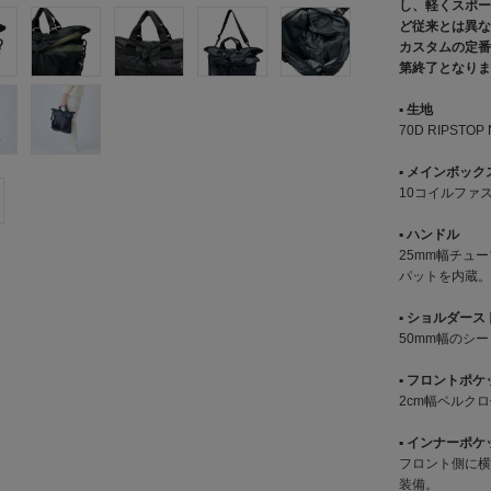
し、軽くスポー
ど従来とは異な
カスタムの定番
第終了となりま
▪︎ 生地
70D RIPST
▪︎ メインボック
10コイルファス
▪︎ ハンドル
25mm幅チュ
パットを内蔵。
▪︎ ショルダー
50mm幅のシ
▪︎ フロントポ
2cm幅ベルクロ
▪︎ インナーポ
フロント側に横幅 
装備。