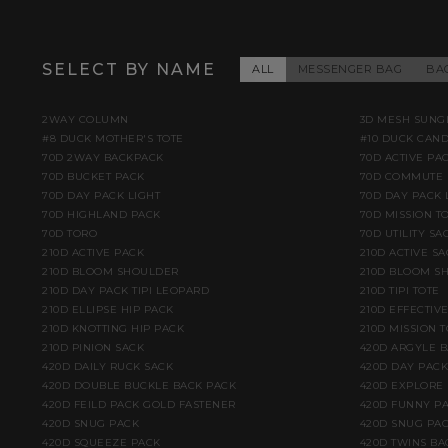
SELECT BY NAME
ALL
MESSENGER BAG
BA
2WAY COLUMN
3D MESH SUNG
#8 DUCK MOTHER'S TOTE
#10 DUCK CAN
70D 2WAY BACKPACK
70D ACTIVE PA
70D BUCKET PACK
70D COMMUTE 
70D DAY PACK LIGHT
70D DAY PACK 
70D HIGHLAND PACK
70D MISSION TO
70D TORO
70D UTILITY SA
210D ACTIVE PACK
210D ACTIVE S
210D BLOOM SHOULDER
210D BLOOM S
210D DAY PACK TIPI LEOPARD
210D TIPI TOTE
210D ELLIPSE HIP PACK
210D EFFECTIV
210D KNOTTING HIP PACK
210D MISSION T
210D PINION SACK
420D ARGYLE 
420D DAILY RUCK SACK
420D DAY PACK
420D DOUBLE BUCKLE BACK PACK
420D EXPLORE
420D FEILD PACK GOLD FASTENER
420D FUNNY PA
420D SNUG PACK
420D SNUG PAC
420D SQUEEZE PACK
420D TWINS BA