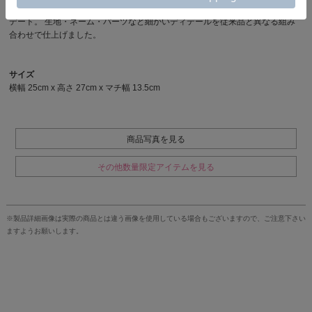
2way(ショルダー・トート)の210D BLOOM SHOULDERを限定仕様にアップ
デート。 生地・ネーム・パーツなど細かいディテールを従来品と異なる組み
合わせで仕上げました。
サイズ
横幅 25cm x 高さ 27cm x マチ幅 13.5cm
商品写真を見る
その他数量限定アイテムを見る
※製品詳細画像は実際の商品とは違う画像を使用している場合もございますので、ご注意下さい
ますようお願いします。