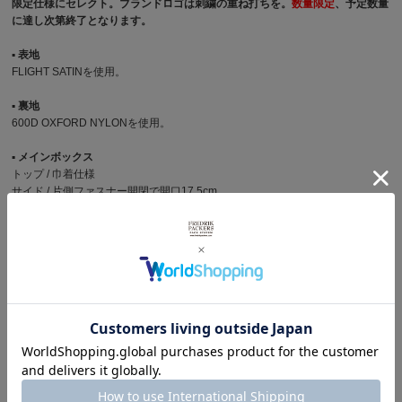
限定仕様にセレクト。ブランドロゴは刺繍の重ね打ちを。
数量限定
、予定数量
に達し次第終了となります。
▪︎ 表地
FLIGHT SATINを使用。
▪︎ 裏地
600D OXFORD NYLONを使用。
▪︎ メインボックス
トップ / 巾着仕様
サイド / 片側ファスナー開閉で開口17.5cm
▪︎ ショルダーストラップ
幅広な50mmのナイロンシート織テープ仕様。
(長さ53cm~102cmの調整幅)
▪︎ インナーポケット
フロント側に大小二つの仕切りポケット。
▪︎ サイドポケット
左右に深さ18.5cmのギャザーポケット。
▪︎ 主な特徴