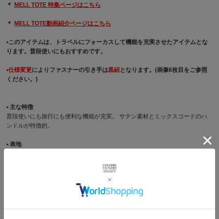
＊
MELL TOTE 特集ページはこちら
＊
MELL TOTE動画紹介ページはこちら
▪︎このアイテムは、トラベルにフォーカスして機能を充実させたアイテムとな
ります。普段使いにもおすすめです。
▪︎
仕様変更
によりファスナーの引き手は
黒紐
となります。(画像6枚目をご参照
ください。)
▪︎ 主な特徴
普段使いにも旅行にも便利な機能が充実。 サテン素材とミックスコードのハ
ンドルが特徴的。
▪︎ 表地
肉厚なサテン生地を使用。
▪︎ 裏地
210D OXFORD NYLONを使用。
▪︎ メインボックス
ファスナー付き、8.5cm幅の天マチ仕様。