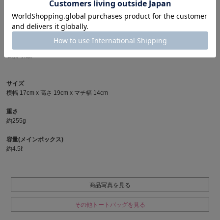
▪︎ハンドル
程よい太さのミックスコードを使用。
▪︎ ショルダーストラップ
2.5cm幅シートベルト織ナイロンテープ。
着脱可能。
サイズ
横幅 17cm x 高さ 19cm x マチ幅 14cm
重さ
約255g
容量(メインボックス)
約4.5ℓ
商品写真を見る
その他トートバッグを見る