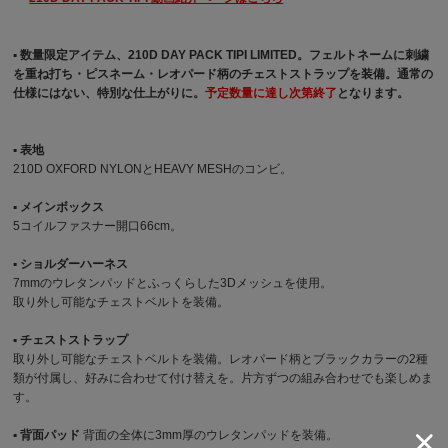
▪︎ 数量限定アイテム、210D DAY PACK TIPI LIMITED。フェルトネームに刺繍
を重ね打ち・ピスネーム・レオパード柄のチェストストラップを装備。通常の
仕様にはない、特別な仕上がりに。
予定数量に達し次第終了
となります。
▪︎ 表地
210D OXFORD NYLONとHEAVY MESHのコンビ。
▪︎ メインボックス
5コイルファスナー開口66cm。
▪︎ ショルダーハーネス
7mmのウレタンパッドとふっくらした3Dメッシュを使用。
取り外し可能なチェストベルトを装備。
▪︎ チェストストラップ
取り外し可能なチェストベルトを装備。レオパード柄とブラックカラーの2種
類が付属し、好みに合わせて付け替えを。片方ずつの組み合わせでも楽しめま
す。
▪︎ 背面パッド
背面の全体に3mm厚のウレタンパッドを装備。