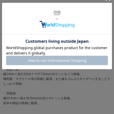
▪︎ フロントポケット
<大> 開口43cm × マチ6cmの立体ポケット。
<小> 開口19.5cmのフラットポケット。
▪︎ サイドポケット
メッシュで切り替えられた深さ18cmのポケット。
▪︎ インナーポケット
・前面上部
小物の収納に最適な幅26cm × 深さ21cmのメッシュポケットを装備。
上下2箇所のファスナーによりバッグを背負っている時、下ろしている時、ど
ちらもスムーズに物の出し入れが可能。
・前面下部
幅14cm × 深さ21cm × マチ7.5cmのポケットを二つ装備。
哺乳瓶・マグケース等の収納に最適。また縁をゴム入りギャザーにすることで
しっかり収納。
・背面側
幅25.5cm × 深さ28.5cmの仕切りポケットを装備。
絵本や雑誌の収納に最適。