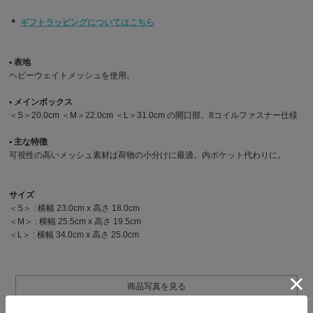
＊
ギフトラッピングについてはこちら
▪︎ 表地
ヘビーウェイトメッシュを使用。
▪︎ メインボックス
＜S＞20.0cm ＜M＞22.0cm ＜L＞31.0cm の開口部。8コイルファスナー仕様
▪︎ 主な特徴
可視性の高いメッシュ素材は荷物の小分けに最適。内ポケット代わりに。
サイズ
＜S＞ : 横幅 23.0cm x 高さ 18.0cm
＜M＞ : 横幅 25.5cm x 高さ 19.5cm
＜L＞ : 横幅 34.0cm x 高さ 25.0cm
商品写真を見る